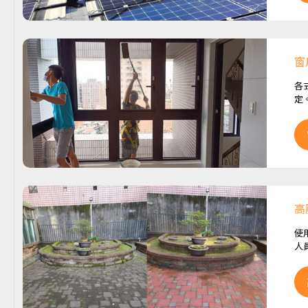
窗
各
定
高
使
人