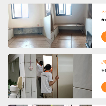
入
我
拆
我