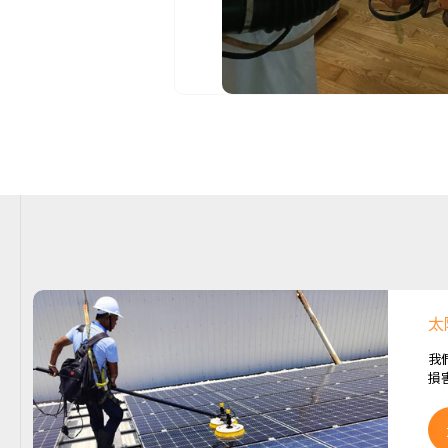
太
我
損