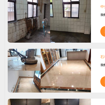
中
我
石
我