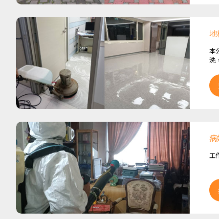
地
本
洗
病
工