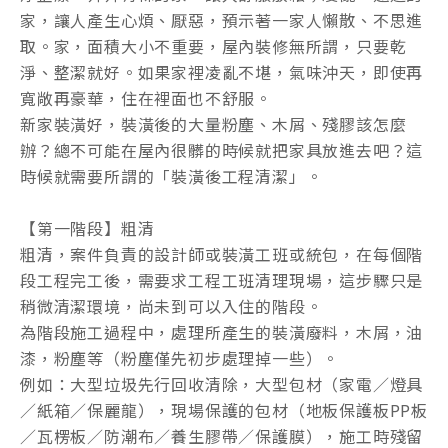
家，讓人產生心煩、厭惡，預示著一家人懶散、不思進
取。家，面積大小不重要，屋內裝修無所謂，只要乾
淨、整潔就好。如果家裡凌亂不堪，氣味沖天，即使再
寬敞再豪華，住在裡面也不舒服。
新家裝潢好，裝潢後的大量粉塵、木屑、殘膠該怎麼
辦？總不可能在屋內很髒的時候就把家具放進去吧？這
時候就需要所謂的「裝潢後工程清潔」。
【第一階段】粗清
粗清，案件負責的設計師或裝潢工班或統包，在每個階
段工程完工後，需要求工程工班清理現場，這步驟只是
稍微清潔環境，尚未到可以入住的階段。
為階段施工過程中，處理所產生的裝潢廢料，木屑，油
漆，粉塵等（粉塵僅先初步處理掉一些）。
例如：大型垃圾先行回收清除，大型包材（家電／燈具
／紙箱／保麗龍），現場保護的包材（地板保護板PP板
／瓦楞板／防潮布／養生膠帶／保護膜），施工時殘留