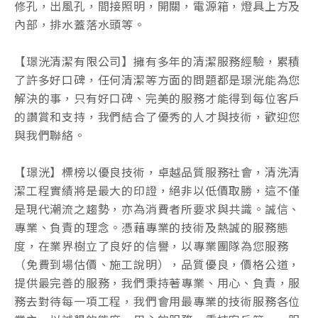
修孔，出風孔，間接照明，開關，電源箱，燈具上方及
內部，排水蓋落水頭等。
【璟洸清潔有限公司】擁有多年的清潔服務經驗，累積
了許多好口碑，任何清潔等方面的問題都是璟洸能為您
解決的事，只有好口碑、完美的服務才能得到每位客戶
的讚賞和支持，我們結合了優秀的人才與技術，歡迎您
與我們聯絡。
【璟洸】標榜以優良技術，卓越品質服務社會，清洗清
潔工程實績將是最大的印證，絕非以低價取勝，這不僅
是現代潮流之趨勢，亦為消費者所要求與共識。誠信、
專業、負責的理念。憑藉專業的技術及熱誠的服務態
度，在業界樹立了良好的信譽，以專業團隊為您服務
（免費到場估價、施工說明），品質優良，價格公道，
提供最完善的服務，我們秉持著專業、用心、負責，服
務去對待每一項工程，我們會用最專業的技術服務各位