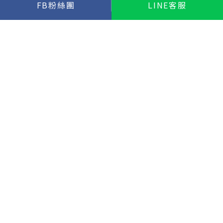
FB粉絲團
LINE客服
立即預約清潔
聯絡我們
電話
0909-031534
信箱
a0909031534@gmail.com
地址
台北市松山區復興南路一段45號5樓